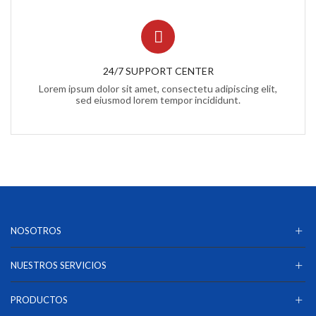
Antenas
Software
Trackers GPS
24/7 SUPPORT CENTER
Luces Auxiliares
Lorem ipsum dolor sit amet, consectetu adipiscing elit,
Ámbar
sed eiusmod lorem tempor incididunt.
Claro
Rojo
Rojo-Azul
Mini Barras
Ámbar
Rojo-Azul
NOSOTROS
Motocicletas
Accesorios-Refacciones
NUESTROS SERVICIOS
Luces Telescópicas
PRODUCTOS
Sirenas-Bocinas-Controladores