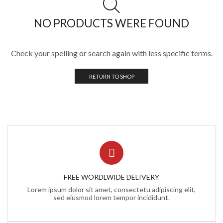
GPS Tracker
NO PRODUCTS WERE FOUND
GPS Vehicular
IoT / GPS / Telemática y Señalización Audiovisual
Check your spelling or search again with less specific terms.
Ámbar
Barras de Luz / Torretas
RETURN TO SHOP
Ámbar
Rojo-Azul
Barras para Interior
Ver Todas
Estrobos y Burbujas
Ámbar
FREE WORDLWIDE DELIVERY
Estrobos Ocultos
Lorem ipsum dolor sit amet, consectetu adipiscing elit,
Rojo-Azul-Verde
sed eiusmod lorem tempor incididunt.
IoT, GPS y Telemática
Accesorios