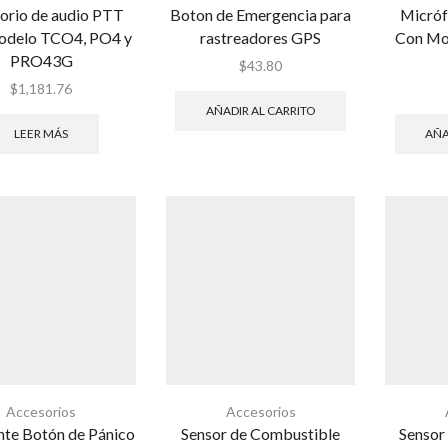
orio de audio PTT
Boton de Emergencia para
Micró
odelo TCO4, PO4 y
rastreadores GPS
Con Mo
PRO43G
$
43.80
$
1,181.76
AÑADIR AL CARRITO
LEER MÁS
AÑA
Accesorios
Accesorios
nte Botón de Pánico
Sensor de Combustible
Sensor