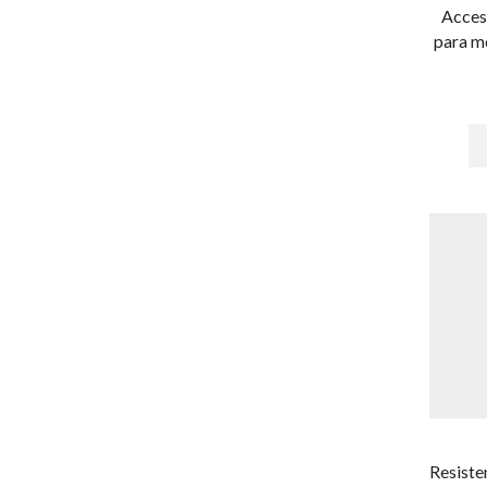
Acces
GPS para motocicleta
para m
GPS para niños
GPS Personal
GPS Tracker
GPS Vehicular
IoT / GPS / Telemática y
Señalización Audiovisual
Ámbar
Barras de Luz / Torretas
Ámbar
Rojo-Azul
Barras para Interior
Ver Todas
Estrobos y Burbujas
Resiste