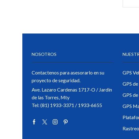
localizador
plataforma gps gratis
rastreo
Shoes
Sin categorizar
NOSOTROS
NUESTR
Suspension
Tools & equipment
Contactenos para asesorarlo en su
GPS Veh
Transporting & storage
proyecto de seguridad.
GPS de 
Tyres & rims
Ave. Lazaro Cardenas 1717-O / Jardin
GPS de
de las Torres, Mty
ubicación
Tel: (81) 1933-3371 / 1933-6655
GPS Ma
Uncategorized
Platafo
Videovigilancia
Rastreo 
Kits- Sistemas Completos