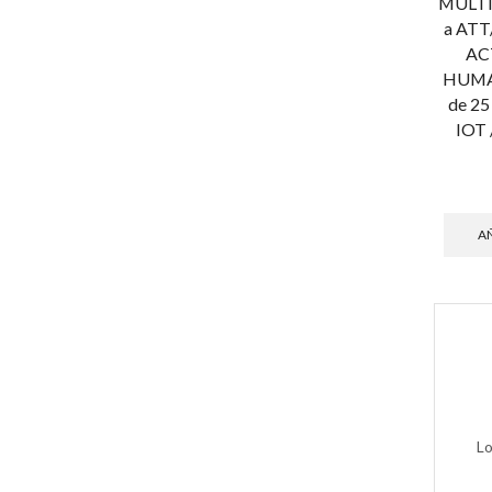
Ámbar
MULTI
a ATT/
Rojo-Azul
AC
Motocicletas
HUMA
Accesorios-Refacciones
de 25
IOT 
Luces Telescópicas
Sirenas-Bocinas-Controladores
Rojo-Azul
AÑ
Sirenas / Bocinas / Controladores
Bocinas
Sirenas
Videograbadoras Móviles y Portátiles
Cámaras
Videograbadoras Móviles
localización
Lo
localización gps por celular