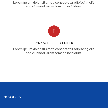
Lorem ipsum dolor sit amet, consectetu adipiscing elit,
Antenas
sed eiusmod lorem tempor incididunt.
Software
Trackers GPS
Luces Auxiliares
Ámbar
Claro
24/7 SUPPORT CENTER
Rojo
Lorem ipsum dolor sit amet, consectetu adipiscing elit,
sed eiusmod lorem tempor incididunt.
Rojo-Azul
Mini Barras
Ámbar
Rojo-Azul
Motocicletas
Accesorios-Refacciones
Luces Telescópicas
NOSOTROS
Sirenas-Bocinas-Controladores